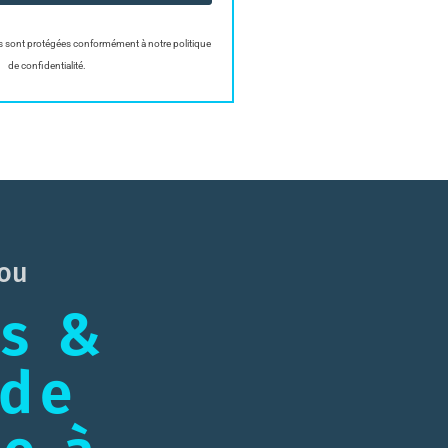
 sont protégées conformément à notre politique
de confidentialité.
lou
s &
 de