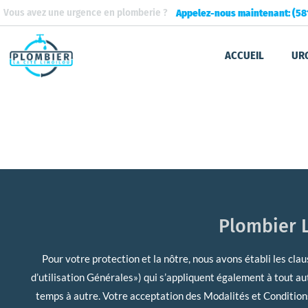
Aller
Vous avez une urgence en plomberie ?
Appelez-nous maintenant: (58
au
contenu
ACCUEIL
UR
CONDITIONS D’UTILISA
Plombier L
Pour votre protection et la nôtre, nous avons établi les cla
d’utilisation Générales») qui s’appliquent également à tout au
temps à autre. Votre acceptation des Modalités et Conditions