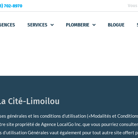
Vous 
1) 702-8970
GENCES
SERVICES
PLOMBERIE
BLOGUE
TION DU SITE WEB
a Cité-Limoilou
uses générales et les conditions d’utilisation («Modalités et Condition
tre site propriété de Agence LocalGo Inc. que vous pourriez consulter
 d’utilisation Générales vaut également pour tout autre site offert p