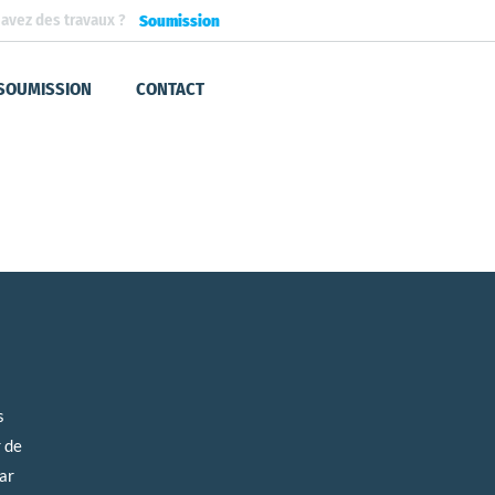
avez des travaux ?
Soumission
SOUMISSION
CONTACT
s
 de
ar