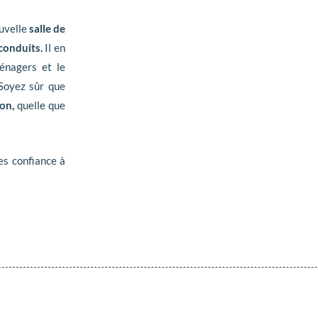
uvelle
salle de
conduits.
Il en
énagers et le
Soyez sûr que
on,
quelle que
tes confiance à