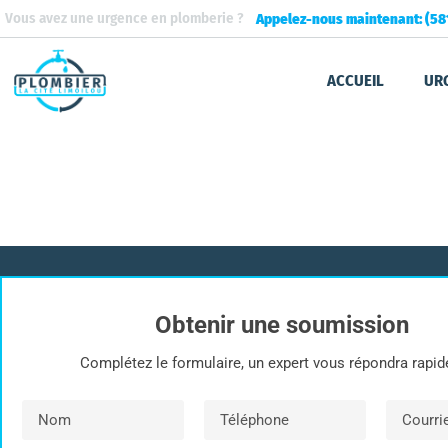
Aller
Vous avez une urgence en plomberie ?
Appelez-nous maintenant: (58
au
contenu
ACCUEIL
UR
RÉNOVATION
Obtenir une soumission
Complétez le formulaire, un expert vous répondra rapi