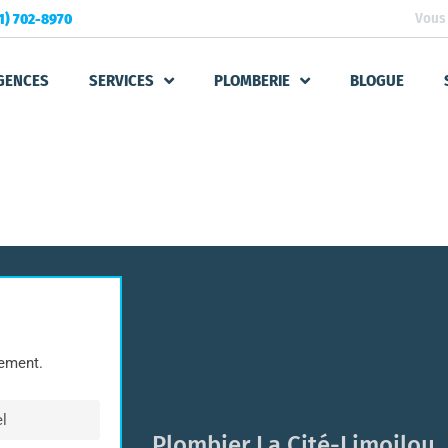
Vous 
1) 702-8970
GENCES
SERVICES
PLOMBERIE
BLOGUE
dement.
Plombier La Cité-Limoilou