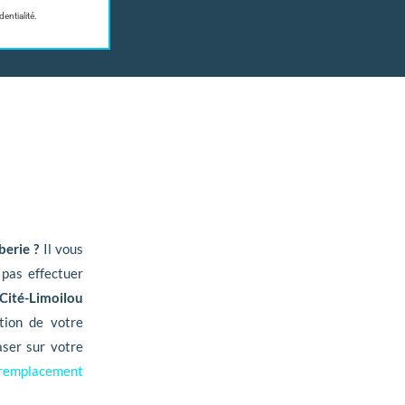
entialité.
e
erie ?
Il vous
 pas effectuer
Cité-Limoilou
tion de votre
aser sur votre
remplacement