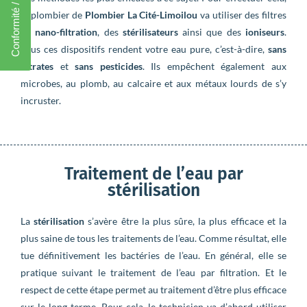
le plombier de
Plombier La Cité-Limoilou
va utiliser des filtres
de
nano-filtration
, des
stérilisateurs
ainsi que des
ioniseurs
.
Tous ces dispositifs rendent votre eau pure, c’est-à-dire,
sans
nitrates
et
sans pesticides
. Ils empêchent également aux
microbes, au plomb, au calcaire et aux métaux lourds de s’y
incruster.
Traitement de l’eau par
stérilisation
La
stérilisation
s’avère être la plus sûre, la plus efficace et la
plus saine de tous les traitements de l’eau. Comme résultat, elle
tue définitivement les bactéries de l’eau. En général, elle se
pratique suivant le traitement de l’eau par filtration. Et le
respect de cette étape permet au traitement d’être plus efficace
sur le long terme. Pour cela, le technicien va d’abord utiliser